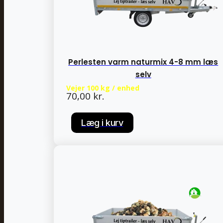
Perlesten varm naturmix 4-8 mm læs
selv
Vejer 100 kg / enhed
70,00
kr.
Læg i kurv
Læg i kurv