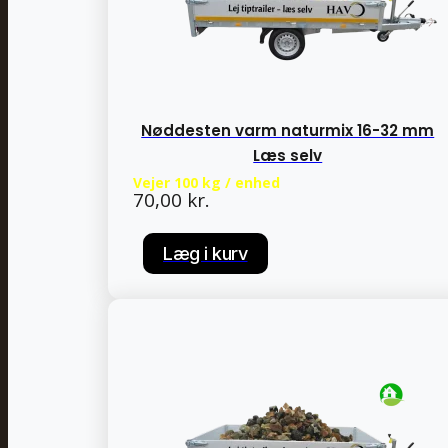
Nøddesten varm naturmix 16-32 mm
Læs selv
Vejer 100 kg / enhed
70,00
kr.
Læg i kurv
Læg i kurv