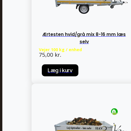
Ærtesten hvid/grå mix 8-16 mm læs
selv
Vejer 100 kg / enhed
75,00
kr.
Læg i kurv
Læg i kurv