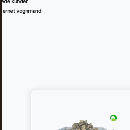
lfrede kunder
-stjernet vognmand