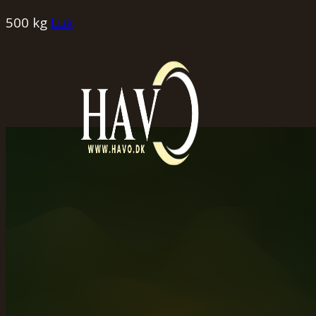
500 kg
Luk