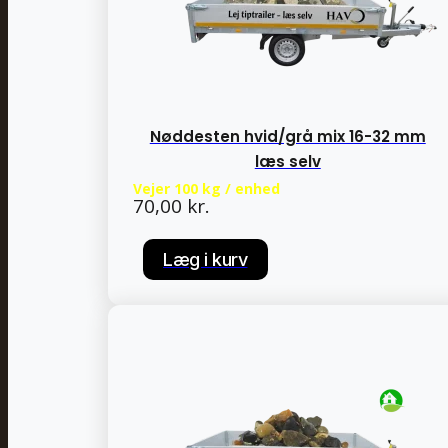
Nøddesten hvid/grå mix 16-32 mm
læs selv
Vejer 100 kg / enhed
70,00
kr.
Læg i kurv
Læg i kurv