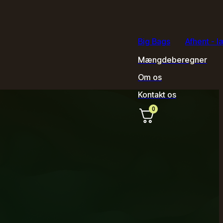
Big Bags
Afhent - l
Mængdeberegner
Om os
Kontakt os
0