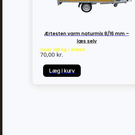
Ærtesten varm naturmix 8/16 mm –
læs selv
Vejer 100 kg / enhed
70,00
kr.
Læg i kurv
Læg i kurv