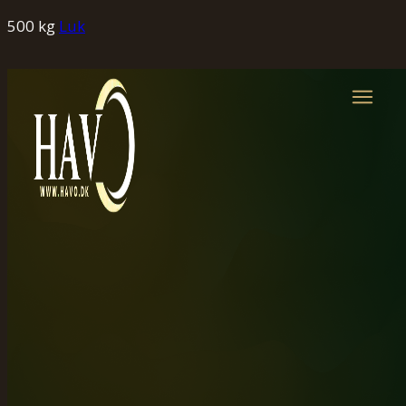
500 kg
Luk